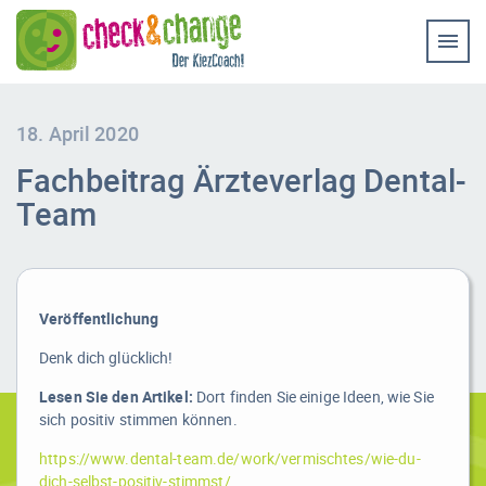
Home
Coaching & Workshop
Leistungen
18. April 2020
Fachbeitrag Ärzteverlag Dental-
Erfolg-Stories
Team
Bilder
Experten-Rat
Veröffentlichung
Videos
Denk dich glücklich!
Kontakt
Lesen Sie den Artikel:
Dort finden Sie einige Ideen, wie Sie
sich positiv stimmen können.
https://www.dental-team.de/work/vermischtes/wie-du-
dich-selbst-positiv-stimmst/