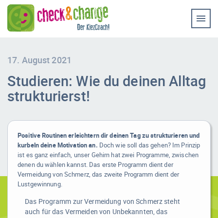
Home
Coaching & Workshop
Leistungen
17. August 2021
Studieren: Wie du deinen Alltag
Erfolg-Stories
strukturierst!
Bilder
Experten-Rat
Positive Routinen erleichtern dir deinen Tag zu strukturieren und
kurbeln deine Motivation an.
Doch wie soll das gehen?
Im Prinzip
Videos
ist es ganz einfach, unser Gehirn hat zwei Programme, zwischen
denen du wählen kannst.
Das erste Programm dient der
Kontakt
Vermeidung von Schmerz, das zweite Programm dient der
Lustgewinnung.
Das Programm zur Vermeidung von Schmerz steht
auch für das Vermeiden von Unbekannten, das