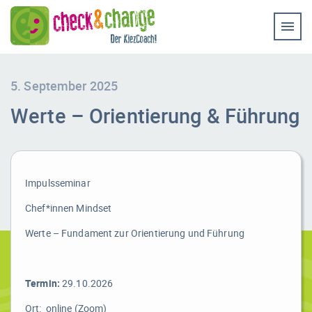
Home
Coaching & Workshop
Leistungen
5. September 2025
Werte – Orientierung & Führung
Erfolg-Stories
Bilder
Experten-Rat
Impulsseminar
Chef*innen Mindset
Videos
Werte – Fundament zur Orientierung und Führung
Kontakt
Termin:
29.10.2026
Ort: online (Zoom)