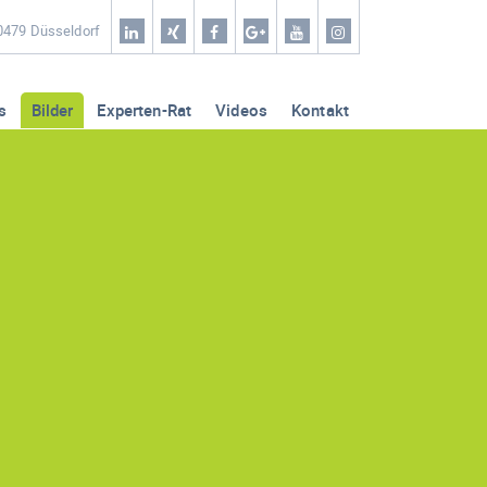
Home
40479 Düsseldorf
Coaching & Workshop
s
Bilder
Experten-Rat
Videos
Kontakt
Leistungen
Erfolg-Stories
Bilder
Experten-Rat
Videos
Kontakt