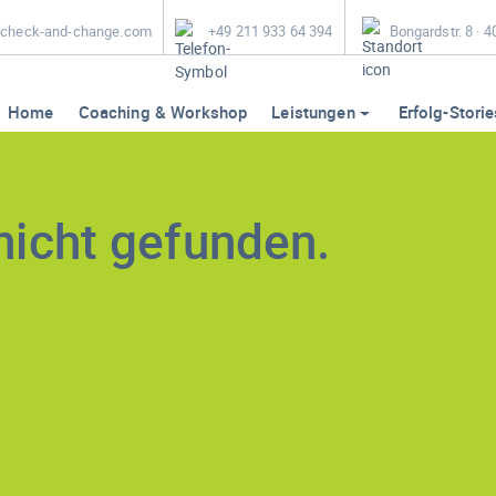
heck-and-change.com
+49 211 933 64 394
Bongardstr. 8 · 
Home
Coaching & Workshop
Leistungen
Erfolg-Storie
nicht gefunden.