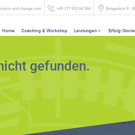
heck-and-change.com
+49 211 933 64 394
Bongardstr. 8 · 
Home
Coaching & Workshop
Leistungen
Erfolg-Storie
nicht gefunden.