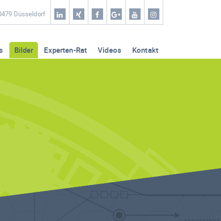
Home
40479 Düsseldorf
Coaching & Workshop
s
Bilder
Experten-Rat
Videos
Kontakt
Leistungen
Erfolg-Stories
Bilder
Experten-Rat
Videos
Kontakt