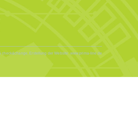
 check&change, Erstellung der Website:
www.prima-line.de