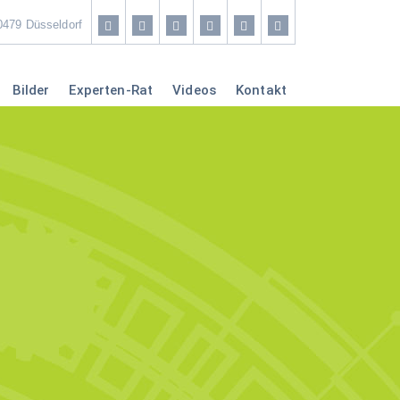
Home
40479 Düsseldorf
Coaching & Workshop
Bilder
Experten-Rat
Videos
Kontakt
Leistungen
Erfolg-Stories
Bilder
Experten-Rat
Videos
Kontakt