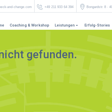
eck-and-change.com
+49 211 933 64 394
Bongardstr. 8 · 
me
Coaching & Workshop
Leistungen
Erfolg-Stories
nicht gefunden.