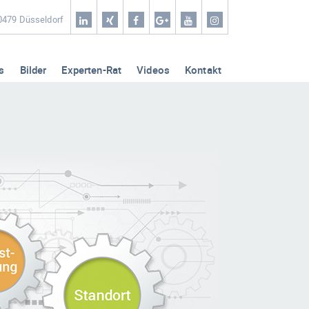
Home
40479 Düsseldorf
Coaching & Workshop
s
Bilder
Experten-Rat
Videos
Kontakt
Leistungen
Erfolg-Stories
Bilder
Experten-Rat
Videos
Kontakt