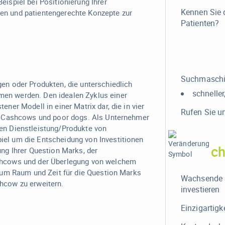
eispiel bei Positionierung Ihrer
Kennen Sie 
en und patientengerechte Konzepte zur
Patienten?
Suchmaschi
gen oder Produkten, die unterschiedlich
schneller
men werden. Den idealen Zyklus einer
ener Modell in einer Matrix dar, die in vier
Rufen Sie un
rs, Cashcows und poor dogs. Als Unternehmer
nen Dienstleistung/Produkte von
iel um die Entscheidung von Investitionen
c
ung Ihrer Question Marks, der
ashcows und der Überlegung von welchem
n, um Raum und Zeit für die Question Marks
Wachsende 
shcow zu erweitern.
investieren
Einzigartigk