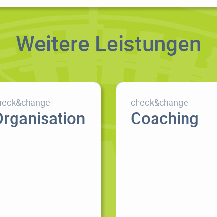
Weitere Leistungen
heck&change
check&change
Organisation
Coaching