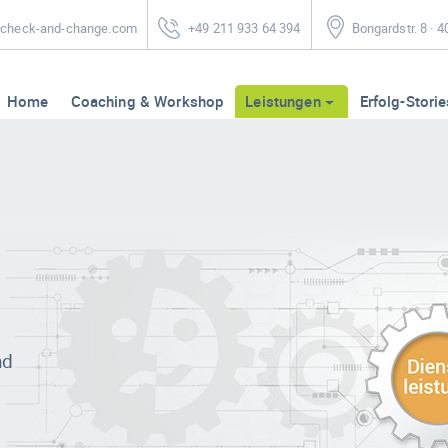
heck-and-change.com
+49 211 933 64 394
Bongardstr. 8 · 
Home
Coaching & Workshop
Leistungen
Erfolg-Storie
nd