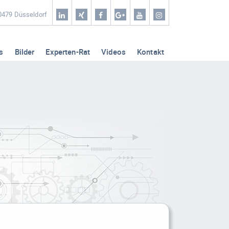
Home
40479 Düsseldorf
Coaching & Workshop
s
Bilder
Experten-Rat
Videos
Kontakt
Leistungen
Erfolg-Stories
Bilder
Experten-Rat
Videos
Kontakt