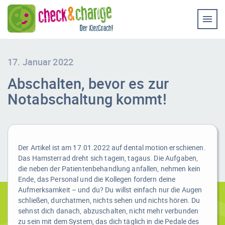
Home
Coaching & Workshop
Leistungen
17. Januar 2022
Abschalten, bevor es zur
Erfolg-Stories
Notabschaltung kommt!
Bilder
Experten-Rat
Der Artikel ist am 17.01.2022 auf dental motion erschienen.
Videos
Das Hamsterrad dreht sich tagein, tagaus. Die Aufgaben,
die neben der Patientenbehandlung anfallen, nehmen kein
Kontakt
Ende, das Personal und die Kollegen fordern deine
Aufmerksamkeit – und du? Du willst einfach nur die Augen
schließen, durchatmen, nichts sehen und nichts hören. Du
sehnst dich danach, abzuschalten, nicht mehr verbunden
zu sein mit dem System, das dich täglich in die Pedale des