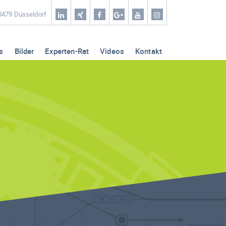
Home
40479 Düsseldorf
Coaching & Workshop
s
Bilder
Experten-Rat
Videos
Kontakt
Leistungen
Erfolg-Stories
Bilder
Experten-Rat
Videos
Kontakt