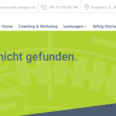
heck-and-change.com
+49 211 933 64 394
Bongardstr. 8 · 
Home
Coaching & Workshop
Leistungen
Erfolg-Storie
nicht gefunden.