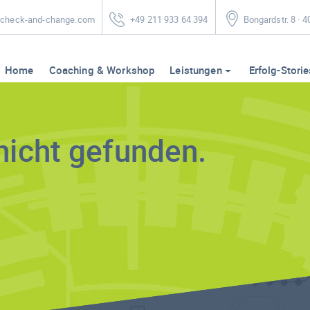
heck-and-change.com
+49 211 933 64 394
Bongardstr. 8 · 
Home
Coaching & Workshop
Leistungen
Erfolg-Storie
nicht gefunden.