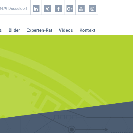
Home
40479 Düsseldorf
Coaching & Workshop
s
Bilder
Experten-Rat
Videos
Kontakt
Leistungen
Erfolg-Stories
Bilder
Experten-Rat
Videos
Kontakt