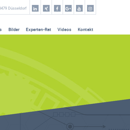
Home
40479 Düsseldorf
Coaching & Workshop
s
Bilder
Experten-Rat
Videos
Kontakt
Leistungen
Erfolg-Stories
Bilder
Experten-Rat
Videos
Kontakt