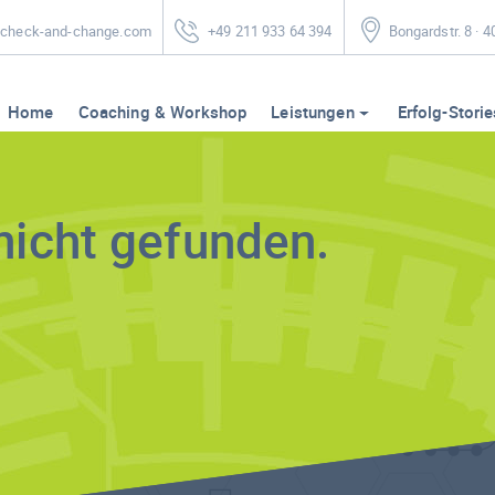
heck-and-change.com
+49 211 933 64 394
Bongardstr. 8 · 
Home
Coaching & Workshop
Leistungen
Erfolg-Storie
nicht gefunden.