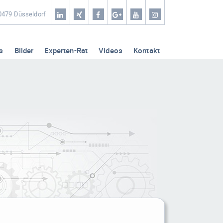
Home
40479 Düsseldorf
Coaching & Workshop
s
Bilder
Experten-Rat
Videos
Kontakt
Leistungen
Erfolg-Stories
Bilder
Experten-Rat
Videos
Kontakt