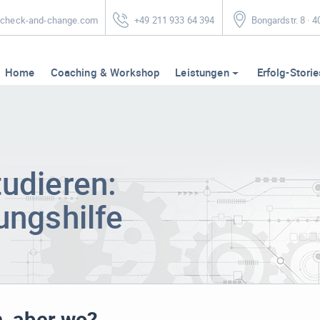
heck-and-change.com
+49 211 933 64 394
Bongardstr. 8 · 
Home
Coaching & Workshop
Leistungen
Erfolg-Storie
udieren:
ungshilfe
, aber wo?