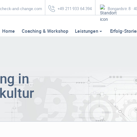
heck-and-change.com
+49 211 933 64 394
Bongardstr. 8 · 
Home
Coaching & Workshop
Leistungen
Erfolg-Storie
ng in
kultur