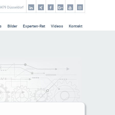
Home
40479 Düsseldorf
Coaching & Workshop
s
Bilder
Experten-Rat
Videos
Kontakt
Leistungen
Erfolg-Stories
Bilder
Experten-Rat
Videos
Kontakt