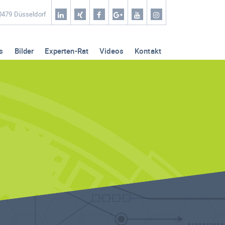
Home
40479 Düsseldorf
Coaching & Workshop
s
Bilder
Experten-Rat
Videos
Kontakt
Leistungen
Erfolg-Stories
Bilder
Experten-Rat
Videos
Kontakt