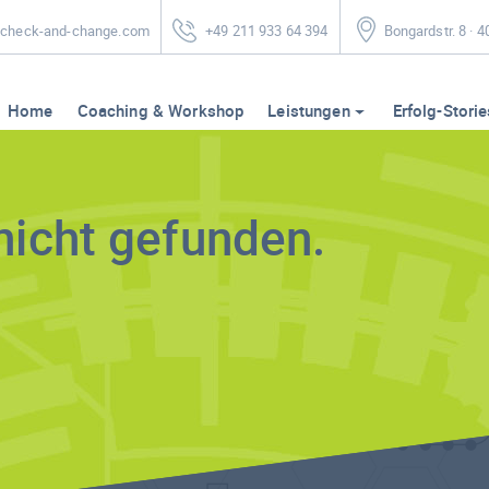
heck-and-change.com
+49 211 933 64 394
Bongardstr. 8 · 
Home
Coaching & Workshop
Leistungen
Erfolg-Storie
nicht gefunden.