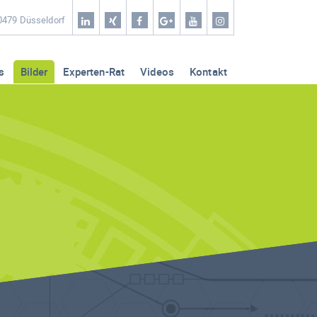
Home
40479 Düsseldorf
Coaching & Workshop
s
Bilder
Experten-Rat
Videos
Kontakt
Leistungen
Erfolg-Stories
Bilder
Experten-Rat
Videos
Kontakt