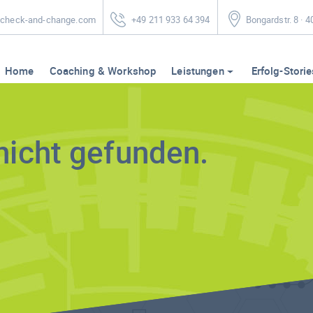
heck-and-change.com
+49 211 933 64 394
Bongardstr. 8 · 
Home
Coaching & Workshop
Leistungen
Erfolg-Storie
nicht gefunden.