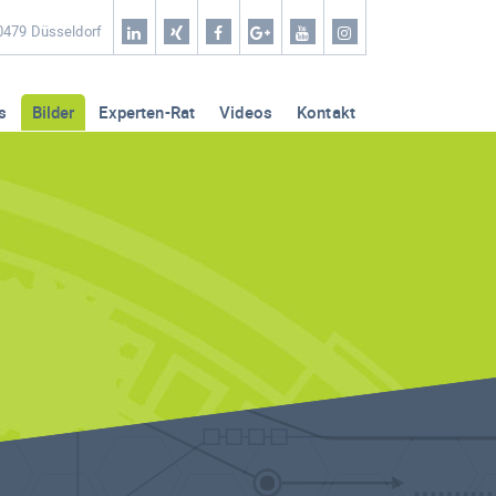
Home
40479 Düsseldorf
Coaching & Workshop
s
Bilder
Experten-Rat
Videos
Kontakt
Leistungen
Erfolg-Stories
Bilder
Experten-Rat
Videos
Kontakt