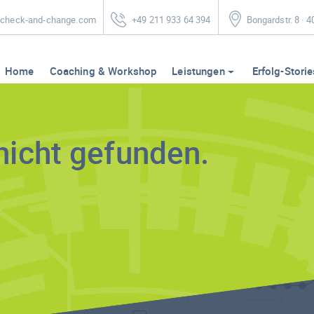
heck-and-change.com
+49 211 933 64 394
Bongardstr. 8 · 
Home
Coaching & Workshop
Leistungen
Erfolg-Storie
nicht gefunden.