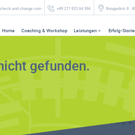
heck-and-change.com
+49 211 933 64 394
Bongardstr. 8 · 
Home
Coaching & Workshop
Leistungen
Erfolg-Storie
nicht gefunden.