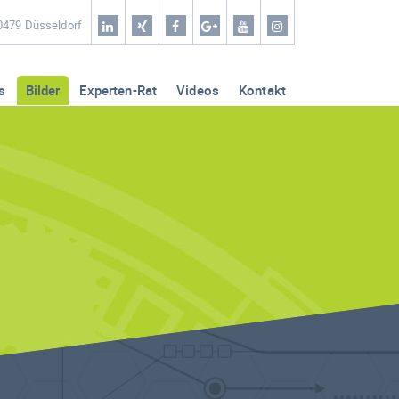
Home
40479 Düsseldorf
Coaching & Workshop
s
Bilder
Experten-Rat
Videos
Kontakt
Leistungen
Erfolg-Stories
Bilder
Experten-Rat
Videos
Kontakt