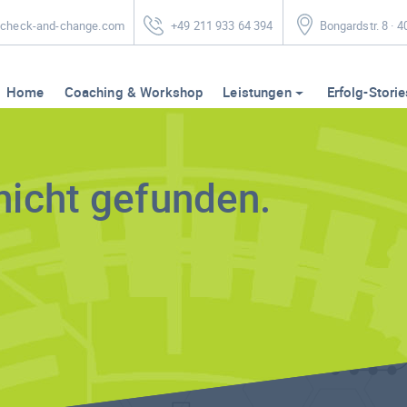
heck-and-change.com
+49 211 933 64 394
Bongardstr. 8 · 
Home
Coaching & Workshop
Leistungen
Erfolg-Storie
nicht gefunden.