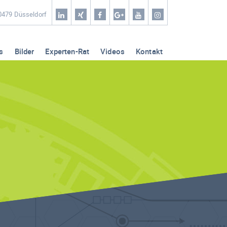
Home
40479 Düsseldorf
Coaching & Workshop
s
Bilder
Experten-Rat
Videos
Kontakt
Leistungen
Erfolg-Stories
Bilder
Experten-Rat
Videos
Kontakt