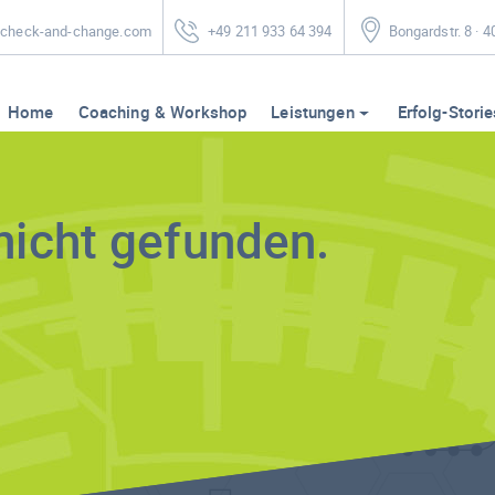
heck-and-change.com
+49 211 933 64 394
Bongardstr. 8 · 
Home
Coaching & Workshop
Leistungen
Erfolg-Storie
nicht gefunden.