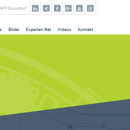
Home
40479 Düsseldorf
Coaching & Workshop
s
Bilder
Experten-Rat
Videos
Kontakt
Leistungen
Erfolg-Stories
Bilder
Experten-Rat
Videos
Kontakt