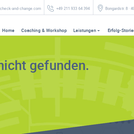
heck-and-change.com
+49 211 933 64 394
Bongardstr. 8 · 
Home
Coaching & Workshop
Leistungen
Erfolg-Storie
nicht gefunden.