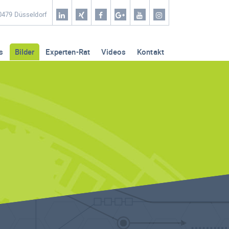
Home
40479 Düsseldorf
Coaching & Workshop
s
Bilder
Experten-Rat
Videos
Kontakt
Leistungen
Erfolg-Stories
Bilder
Experten-Rat
Videos
Kontakt