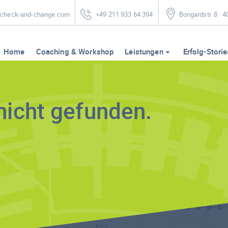
heck-and-change.com
+49 211 933 64 394
Bongardstr. 8 · 
Home
Coaching & Workshop
Leistungen
Erfolg-Storie
nicht gefunden.