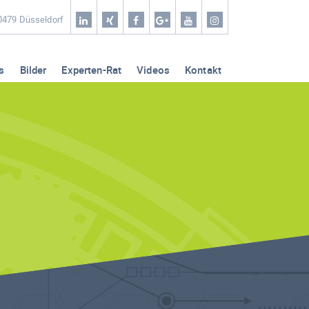
Home
40479 Düsseldorf
Coaching & Workshop
s
Bilder
Experten-Rat
Videos
Kontakt
Leistungen
Erfolg-Stories
Bilder
Experten-Rat
Videos
Kontakt