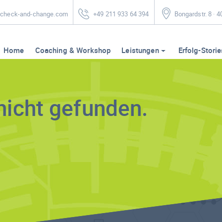
heck-and-change.com
+49 211 933 64 394
Bongardstr. 8 · 
Home
Coaching & Workshop
Leistungen
Erfolg-Storie
nicht gefunden.