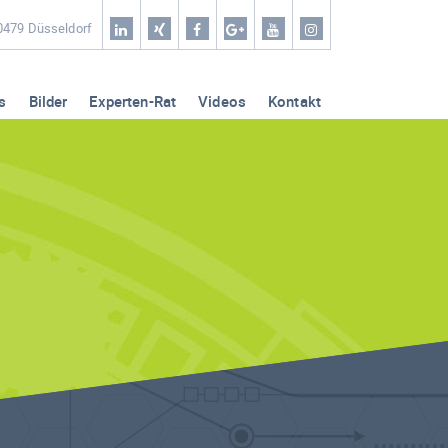
Home
40479 Düsseldorf
Coaching & Workshop
s
Bilder
Experten-Rat
Videos
Kontakt
Leistungen
Erfolg-Stories
Bilder
Experten-Rat
Videos
Kontakt