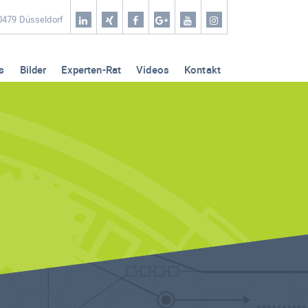
Home
40479 Düsseldorf
Coaching & Workshop
s
Bilder
Experten-Rat
Videos
Kontakt
Leistungen
Erfolg-Stories
Bilder
Experten-Rat
Videos
Kontakt