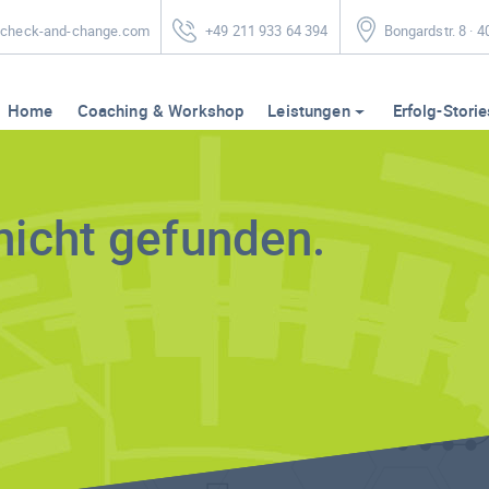
heck-and-change.com
+49 211 933 64 394
Bongardstr. 8 · 
Home
Coaching & Workshop
Leistungen
Erfolg-Storie
nicht gefunden.