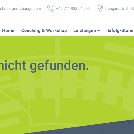
heck-and-change.com
+49 211 933 64 394
Bongardstr. 8 · 
Home
Coaching & Workshop
Leistungen
Erfolg-Storie
nicht gefunden.