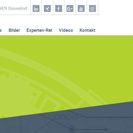
Home
40479 Düsseldorf
Coaching & Workshop
s
Bilder
Experten-Rat
Videos
Kontakt
Leistungen
Erfolg-Stories
Bilder
Experten-Rat
Videos
Kontakt