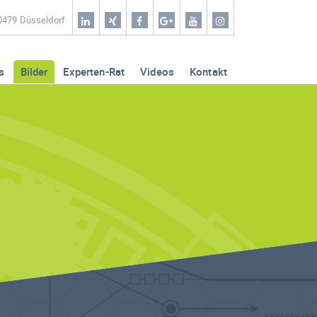
Home
40479 Düsseldorf
Coaching & Workshop
s
Bilder
Experten-Rat
Videos
Kontakt
Leistungen
Erfolg-Stories
Bilder
Experten-Rat
Videos
Kontakt