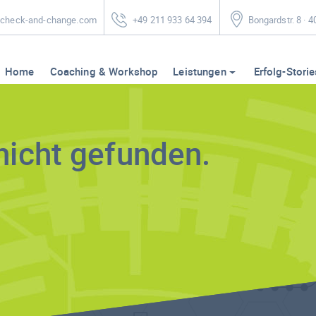
heck-and-change.com
+49 211 933 64 394
Bongardstr. 8 · 
Home
Coaching & Workshop
Leistungen
Erfolg-Storie
nicht gefunden.