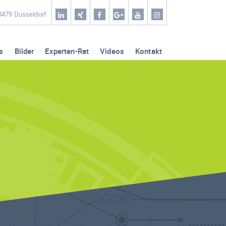
Home
40479 Düsseldorf
Coaching & Workshop
s
Bilder
Experten-Rat
Videos
Kontakt
Leistungen
Erfolg-Stories
Bilder
Experten-Rat
Videos
Kontakt