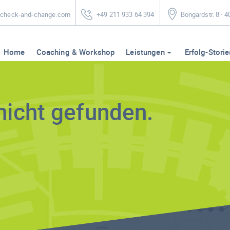
heck-and-change.com
+49 211 933 64 394
Bongardstr. 8 · 
Home
Coaching & Workshop
Leistungen
Erfolg-Storie
nicht gefunden.