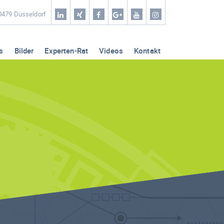
Home
40479 Düsseldorf
Coaching & Workshop
s
Bilder
Experten-Rat
Videos
Kontakt
Leistungen
Erfolg-Stories
Bilder
Experten-Rat
Videos
Kontakt