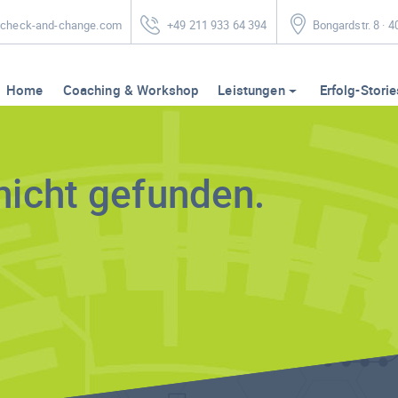
heck-and-change.com
+49 211 933 64 394
Bongardstr. 8 · 
Home
Coaching & Workshop
Leistungen
Erfolg-Storie
nicht gefunden.