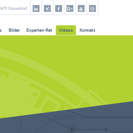
Home
40479 Düsseldorf
Coaching & Workshop
s
Bilder
Experten-Rat
Videos
Kontakt
Leistungen
Erfolg-Stories
Bilder
Experten-Rat
Videos
Kontakt